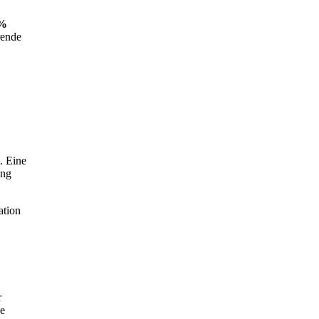
%
rende
. Eine
ung
ation
r
ie