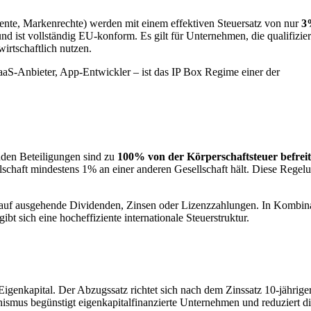
tente, Markenrechte) werden mit einem effektiven Steuersatz von nur
3
ist vollständig EU-konform. Es gilt für Unternehmen, die qualifizie
irtschaftlich nutzen.
aS-Anbieter, App-Entwickler – ist das IP Box Regime einer der
nden Beteiligungen sind zu
100% von der Körperschaftsteuer befreit
ellschaft mindestens 1% an einer anderen Gesellschaft hält. Diese Regel
r auf ausgehende Dividenden, Zinsen oder Lizenzzahlungen. In Kombin
sich eine hocheffiziente internationale Steuerstruktur.
igenkapital. Der Abzugssatz richtet sich nach dem Zinssatz 10-jährige
nismus begünstigt eigenkapitalfinanzierte Unternehmen und reduziert d