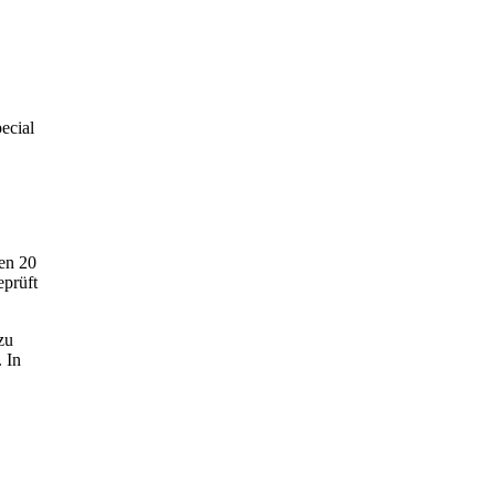
ecial
ten 20
eprüft
zu
. In