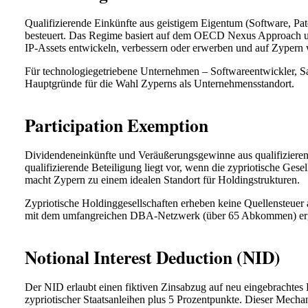
Qualifizierende Einkünfte aus geistigem Eigentum (Software, Pa
besteuert. Das Regime basiert auf dem OECD Nexus Approach und 
IP-Assets entwickeln, verbessern oder erwerben und auf Zypern w
Für technologiegetriebene Unternehmen – Softwareentwickler, Sa
Hauptgründe für die Wahl Zyperns als Unternehmensstandort.
Participation Exemption
Dividendeneinkünfte und Veräußerungsgewinne aus qualifiziere
qualifizierende Beteiligung liegt vor, wenn die zypriotische Ges
macht Zypern zu einem idealen Standort für Holdingstrukturen.
Zypriotische Holdinggesellschaften erheben keine Quellensteue
mit dem umfangreichen DBA-Netzwerk (über 65 Abkommen) ergibt 
Notional Interest Deduction (NID)
Der NID erlaubt einen fiktiven Zinsabzug auf neu eingebrachtes E
zypriotischer Staatsanleihen plus 5 Prozentpunkte. Dieser Mecha