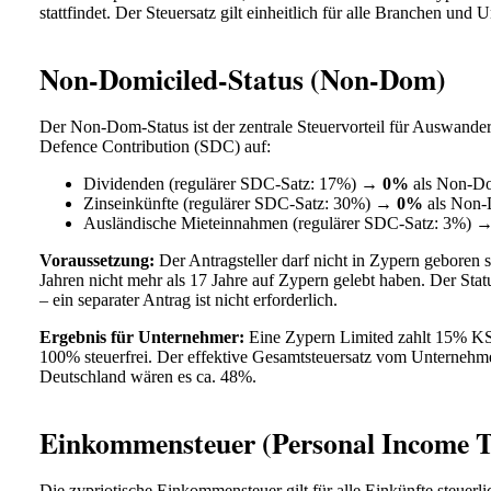
stattfindet. Der Steuersatz gilt einheitlich für alle Branchen un
Non-Domiciled-Status (Non-Dom)
Der Non-Dom-Status ist der zentrale Steuervorteil für Auswander
Defence Contribution (SDC) auf:
Dividenden (regulärer SDC-Satz: 17%) →
0%
als Non-D
Zinseinkünfte (regulärer SDC-Satz: 30%) →
0%
als Non
Ausländische Mieteinnahmen (regulärer SDC-Satz: 3%) 
Voraussetzung:
Der Antragsteller darf nicht in Zypern geboren s
Jahren nicht mehr als 17 Jahre auf Zypern gelebt haben. Der Stat
– ein separater Antrag ist nicht erforderlich.
Ergebnis für Unternehmer:
Eine Zypern Limited zahlt 15% KS
100% steuerfrei. Der effektive Gesamtsteuersatz vom Unternehme
Deutschland wären es ca. 48%.
Einkommensteuer (Personal Income T
Die zypriotische Einkommensteuer gilt für alle Einkünfte steuerli