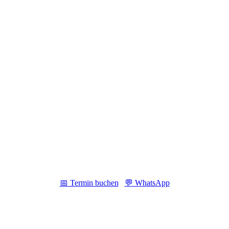
Kostenloses Erstgespräch vereinbaren
ssen Sie sich unverbindlich beraten – per Zoom, Telefon oder WhatsA
📅 Termin buchen
💬 WhatsApp