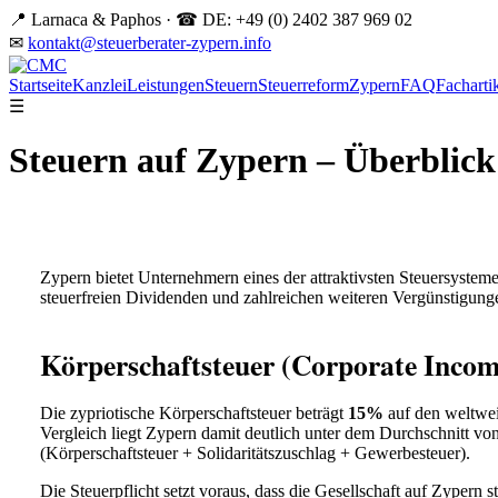
📍 Larnaca & Paphos · ☎ DE: +49 (0) 2402 387 969 02
✉
kontakt@steuerberater-zypern.info
EN
Startseite
Kanzlei
Leistungen
Steuern
Steuerreform
Zypern
FAQ
Facharti
☰
Steuern auf Zypern – Überblick
Zypern bietet Unternehmern eines der attraktivsten Steuersystem
steuerfreien Dividenden und zahlreichen weiteren Vergünstigung
Körperschaftsteuer (Corporate Incom
Die zypriotische Körperschaftsteuer beträgt
15%
auf den weltwei
Vergleich liegt Zypern damit deutlich unter dem Durchschnitt vo
(Körperschaftsteuer + Solidaritätszuschlag + Gewerbesteuer).
Die Steuerpflicht setzt voraus, dass die Gesellschaft auf Zypern 