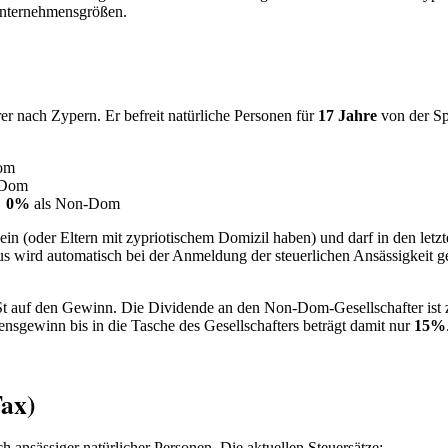
d Unternehmensgrößen.
er nach Zypern. Er befreit natürliche Personen für
17 Jahre
von der Sp
om
-Dom
→
0%
als Non-Dom
ein (oder Eltern mit zypriotischem Domizil haben) und darf in den letz
us wird automatisch bei der Anmeldung der steuerlichen Ansässigkeit g
t auf den Gewinn. Die Dividende an den Non-Dom-Gesellschafter ist 
nsgewinn bis in die Tasche des Gesellschafters beträgt damit nur
15%
ax)
ch ansässiger natürlicher Personen. Die aktuellen Steuersätze: