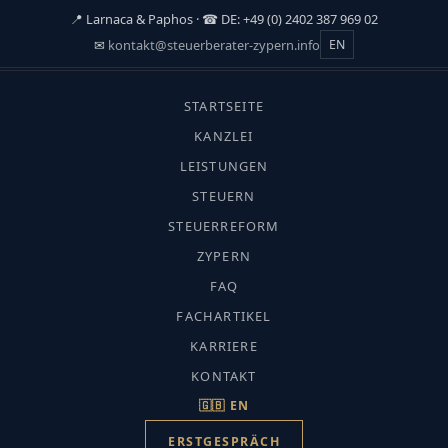
📍 Larnaca & Paphos · ☎ DE: +49 (0) 2402 387 969 02
✉
kontakt@steuerberater-zypern.info
EN
☰
STARTSEITE
START
›
KANZLEI
FACHARTIKEL
LEISTUNGEN
›
STEUERN
HOLDINGSTRUKTUREN
Holdingstrukturen
STEUERREFORM
IP Holding Zypern
ZYPERN
FAQ
FACHARTIKEL
KARRIERE
KONTAKT
CMC-Fachredaktion · Aktualisiert: Juli
🇬🇧 EN
2026 · Lesezeit ca. 10 Min.
ERSTGESPRÄCH