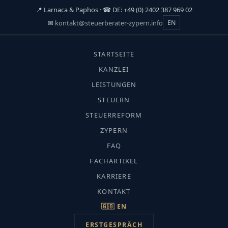
📍 Larnaca & Paphos · ☎ DE: +49 (0) 2402 387 969 02
✉
kontakt@steuerberater-zypern.info
EN
☰
STARTSEITE
START
›
KANZLEI
FACHARTIKEL
LEISTUNGEN
›
STEUERN
STEUERN AUF ZYPERN
Steuern auf Zypern
STEUERREFORM
Stempelsteuer Zypern
ZYPERN
FAQ
FACHARTIKEL
KARRIERE
KONTAKT
CMC-Fachredaktion · Aktualisiert: Juli
🇬🇧 EN
2026 · Lesezeit ca. 10 Min.
ERSTGESPRÄCH