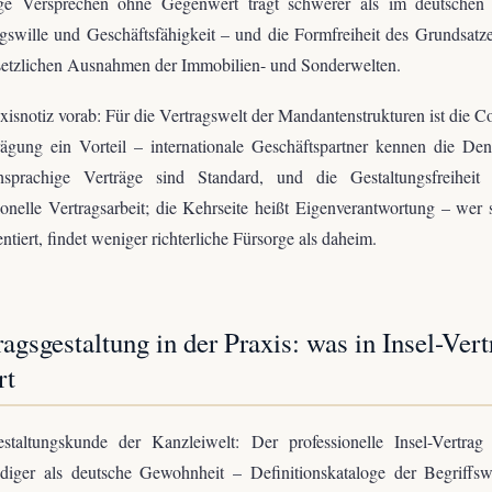
tige Versprechen ohne Gegenwert trägt schwerer als im deutschen 
swille und Geschäftsfähigkeit – und die Formfreiheit des Grundsatz
setzlichen Ausnahmen der Immobilien- und Sonderwelten.
xisnotiz vorab: Für die Vertragswelt der Mandantenstrukturen ist die
ägung ein Vorteil – internationale Geschäftspartner kennen die Den
chsprachige Verträge sind Standard, und die Gestaltungsfreiheit 
ionelle Vertragsarbeit; die Kehrseite heißt Eigenverantwortung – wer 
tiert, findet weniger richterliche Fürsorge als daheim.
ragsgestaltung in der Praxis: was in Insel-Vert
rt
staltungskunde der Kanzleiwelt: Der professionelle Insel-Vertrag a
ndiger als deutsche Gewohnheit – Definitionskataloge der Begriffsw