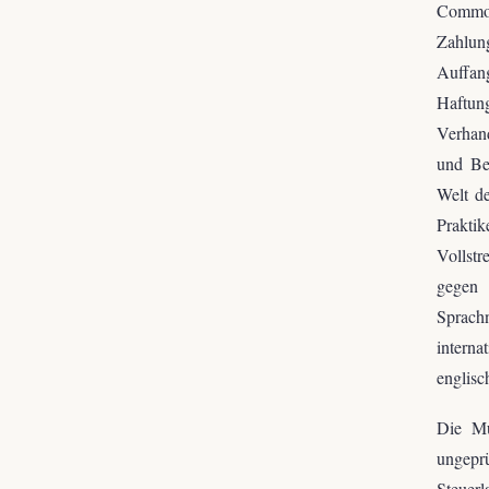
Commo
Zahlun
Auffang
Haftun
Verhan
und Be
Welt d
Praktik
Vollstr
gegen 
Sprach
intern
englisc
Die Mu
ungepr
Steuerl