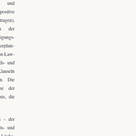
s- und
ositive
tragen),
ln der
igungs-
rplate-
on-Law-
eds- und
Klauseln
en. Die
che der
is, die
h – der
ts- und
r Lücke,