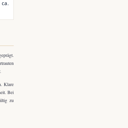
 ca.
eprägt.
trauten
.
n. Klare
eit. Bei
ltig zu