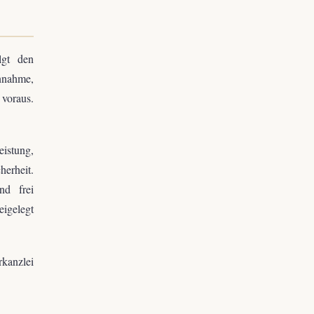
lgt den
Annahme,
 voraus.
istung,
herheit.
nd frei
igelegt
kanzlei