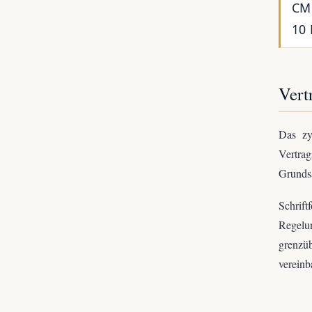
CMC
10 
Vert
Das zy
Vertra
Grundsä
Schrift
Regelun
grenzü
vereinb