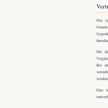
Vert
Das zy
Grundsä
Gegenle
Innerha
Für di
Vergütu
Bei in
vereinb
werden
Eine s
entwerf