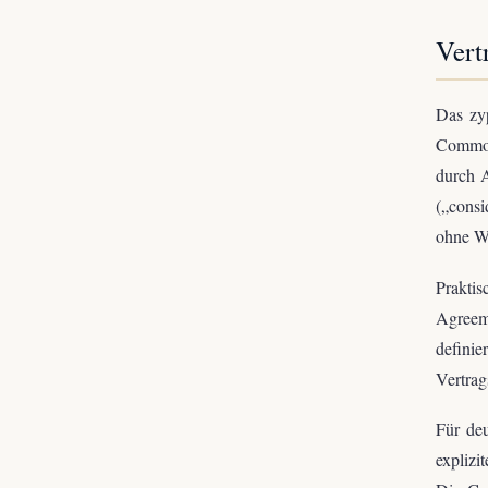
Vert
Das zyp
Common
durch 
(„consi
ohne We
Prakti
Agreem
defini
Vertrag
Für deu
explizi