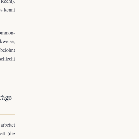
Recht),
es kennt
 Common-
kweise,
belohnt
schlecht
räge
rbeitet
elt (die