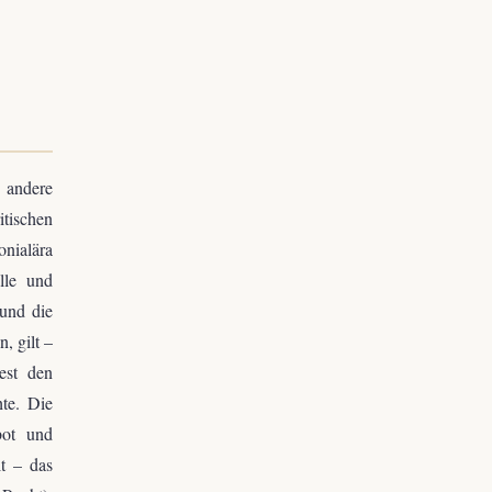
 andere
tischen
onialära
älle und
und die
, gilt –
est den
hte. Die
bot und
t – das