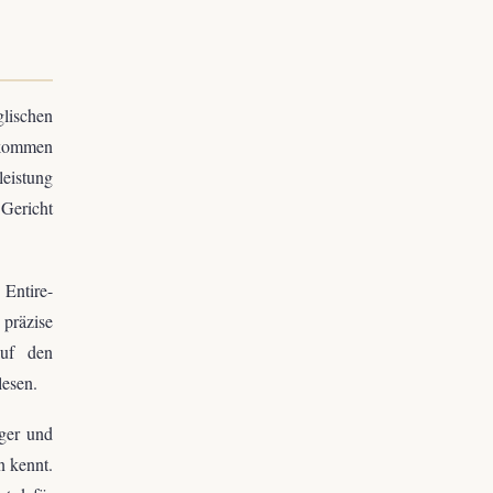
glischen
 kommen
eistung
 Gericht
Entire-
präzise
auf den
lesen.
iger und
n kennt.