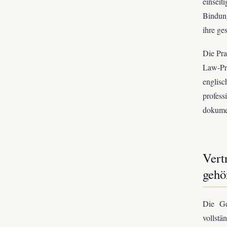
einsei
Bindung
ihre ge
Die Pra
Law-Pr
englis
profess
dokumen
Vert
gehö
Die Ge
vollstä