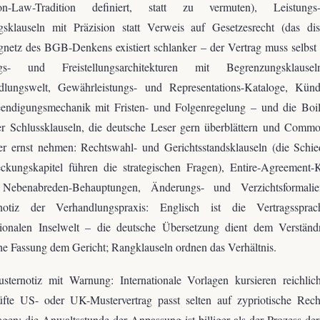
n-Law-Tradition definiert, statt zu vermuten), Leistung
gsklauseln mit Präzision statt Verweis auf Gesetzesrecht (das disp
netz des BGB-Denkens existiert schlanker – der Vertrag muss selbst 
gs- und Freistellungsarchitekturen mit Begrenzungsklause
dlungswelt, Gewährleistungs- und Representations-Kataloge, Künd
endigungsmechanik mit Fristen- und Folgenregelung – und die Boile
er Schlussklauseln, die deutsche Leser gern überblättern und Comm
er ernst nehmen: Rechtswahl- und Gerichtsstandsklauseln (die Schi
eckungskapitel führen die strategischen Fragen), Entire-Agreement-
Nebenabreden-Behauptungen, Änderungs- und Verzichtsformali
notiz der Verhandlungspraxis: Englisch ist die Vertragsspra
ationalen Inselwelt – die deutsche Übersetzung dient dem Verständn
he Fassung dem Gericht; Rangklauseln ordnen das Verhältnis.
sternotiz mit Warnung: Internationale Vorlagen kursieren reichlic
üfte US- oder UK-Mustervertrag passt selten auf zypriotische Rech
agen; die Anwaltsstunde der Anpassung ist billiger als der Prozess de