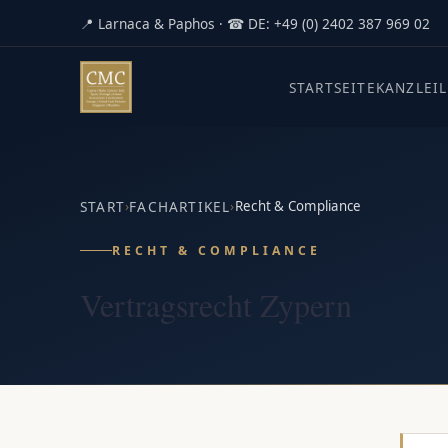
📍 Larnaca & Paphos · ☎ DE: +49 (0) 2402 387 969 02
STARTSEITE
KANZLEI
START
›
FACHARTIKEL
›
Recht & Compliance
RECHT & COMPLIANCE
Vertragsrecht Zypern