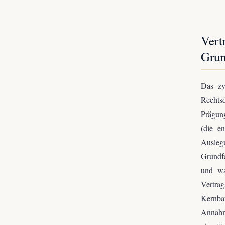
Vert
Grun
Das zy
Rechts
Prägung
(die en
Ausleg
Grundfa
und wa
Vertrag
Kernba
Annahm