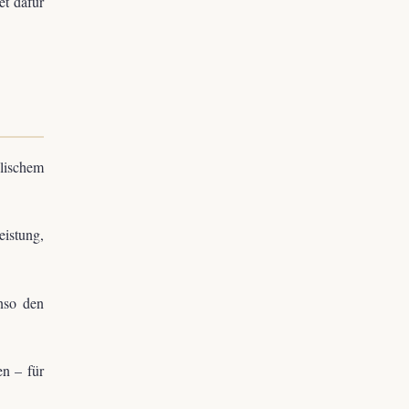
et dafür
ischem
istung,
enso den
en – für