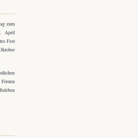
tag zum
. April
tes Fest
 Oktober
stlichen
 Fristen
tsleben