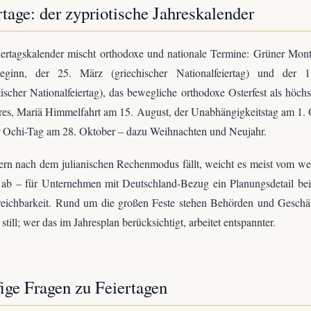
rtage: der zypriotische Jahreskalender
iertagskalender mischt orthodoxe und nationale Termine: Grüner Mon
beginn, der 25. März (griechischer Nationalfeiertag) und der 1
tischer Nationalfeiertag), das bewegliche orthodoxe Osterfest als höchs
res, Mariä Himmelfahrt am 15. August, der Unabhängigkeitstag am 1.
 Ochi-Tag am 28. Oktober – dazu Weihnachten und Neujahr.
rn nach dem julianischen Rechenmodus fällt, weicht es meist vom we
ab – für Unternehmen mit Deutschland-Bezug ein Planungsdetail bei
reichbarkeit. Rund um die großen Feste stehen Behörden und Geschäf
 still; wer das im Jahresplan berücksichtigt, arbeitet entspannter.
ige Fragen zu Feiertagen