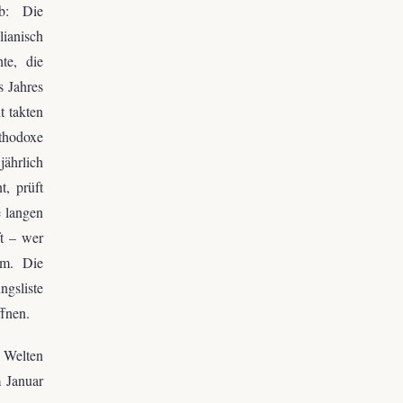
ab: Die
lianisch
te, die
s Jahres
t takten
thodoxe
jährlich
, prüft
e langen
ft – wer
um. Die
gsliste
ffnen.
r Welten
m Januar