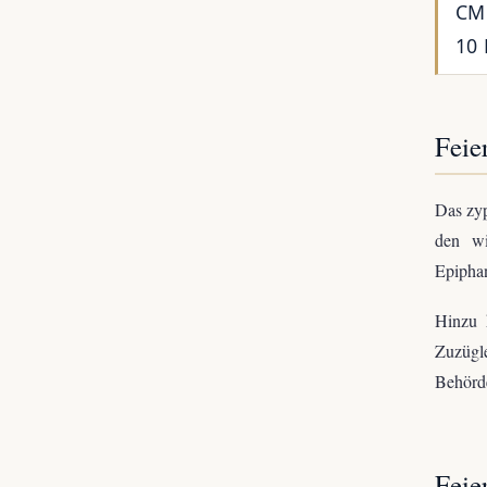
CMC
10 
Feie
Das zyp
den wi
Epiphan
Hinzu 
Zuzügle
Behörde
Feie