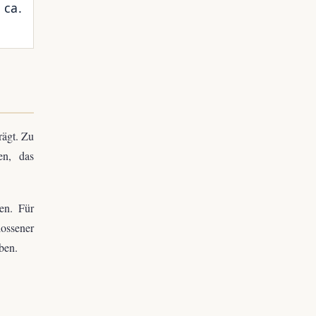
 ca.
rägt. Zu
en, das
en. Für
lossener
ben.