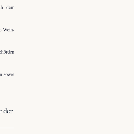
ach dem
he Wein-
Behörden
n sowie
r der