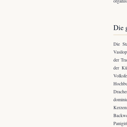
organis
Die 
Die Sta
Vasilop
der Tr
der Kü
Volksfe
Hochbu
Drachen
dominie
Kerzen
Backwe
Panigir