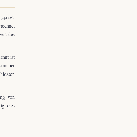
geprägt.
erechnet
Fest des
annt ist
ätsommer
chlossen
ung von
igt dies