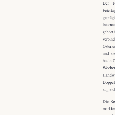
Der Fe
Feierta
gepräg
interna
gehört 
verbin
Osterfe
und zi
beide O
Wochene
Handwe
Doppel
zugleic
Die Res
markier