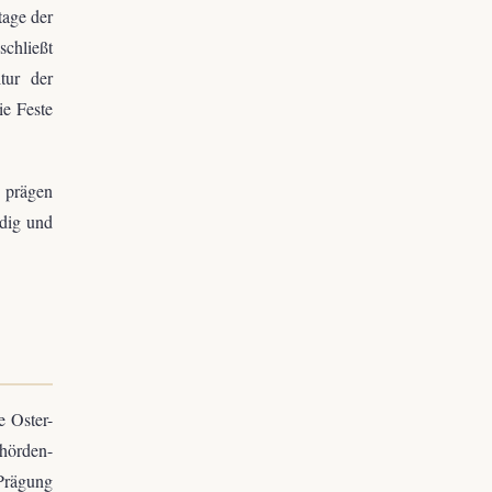
tage der
schließt
tur der
ie Feste
n prägen
ndig und
e Oster-
hörden-
 Prägung