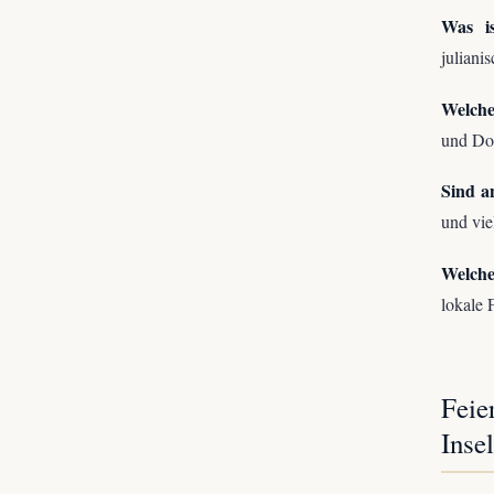
Was is
juliani
Welche
und Dor
Sind a
und vie
Welche
lokale 
Feie
Insel