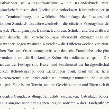
stkalender ist Alltagsinfrastruktur – die Kalenderkunde vor
gslandschaft mischt drei Quellen (die orthodoxen Kirchenfeste der ju
ten Terminrechnung, die weltlichen Nationaltage der Inselgeschich
tionalen Standards des Jahreswechsels – die offizielle Feiertagsliste de
in jede Planungsmappe: Banken, Behörden, Schulen und Geschäftswel
dlich danach), die Verschiebe-Logik überrascht Zuzügler (das or
st wandert gegen westliche Kalender – die Differenzwochen variieren 
ehen Kar- und Ostermontage mit; wer deutsche Familienbesuche plant
sterdaten), und die Brückentage-Kultur lebt mediterran entspannt: Di
nden der Festtage sind Reise- und Familienzeit der Inselgesellscha
rker, Behördengänge oder Lieferungen plant, plant um sie her
nutzen-Notiz: Der Festkalender ist Planungsinstrument und Einladun
h – jede Zeile ist ein Termin, an dem Geschäfte ruhen und Türen sich ö
identen-Grundausstattung: Jahresliste ausdrucken, Osterdaten beide
en, Panigiri-Saison der eigenen Region notieren – drei Handgriffe i