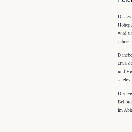
Das zyp
Höhepun
wird un
Jahres 
Daneben
etwa de
und Her
– relev
Die Fe
Behörde
im Abla