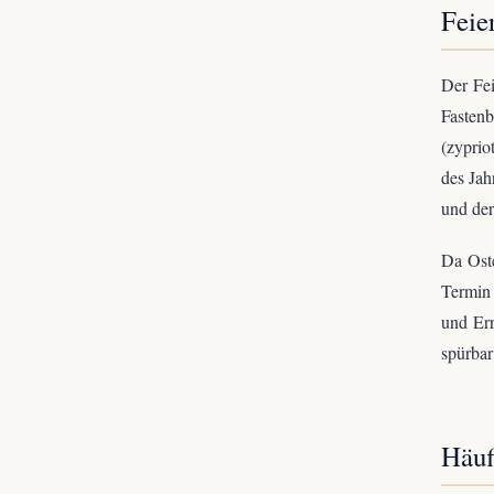
Feie
Der Fe
Fasten
(zyprio
des Jah
und der
Da Oste
Termin 
und Er
spürbar
Häuf