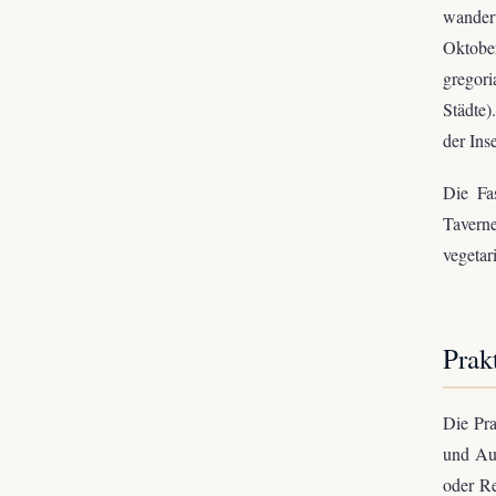
wandert
Oktober
gregor
Städte)
der Ins
Die Fas
Taverne
vegetari
Prak
Die Pra
und Au
oder Re