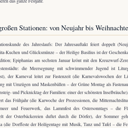
ieren das ganze Festjahr.
großen Stationen: von Neujahr bis Weihnacht
tionskunde des Jahreslaufs: Der Jahresauftakt feiert doppelt (Neu
ita-Kuchen und Glücksmünze – der Heilige Basilius ist der Geschenk
adition; Epiphanias am sechsten Januar krönt mit den Kreuzwurf-Zer
stenstädte: die Meersegnung mit schwimmender Jugend ist Litur
st), der Karneval leitet zur Fastenzeit (die Karnevalswochen der L
rg mit Umzügen und Maskenbällen – der Grüne Montag als Fastenauft
steig- und Picknicktag der Familien: einer der schönsten Inselbräuche)
rt das Frühjahr (die Karwoche der Prozessionen, die Mitternachtslitu
meer und Feuerwerk, das Lammfest des Ostersonntags – die Fl
lt der Osterbäckereien duftet durch die Dörfer), der Sommer geh
ia (die Dorffeste der Heiligentage mit Musik, Tanz und Tafel – die Fe