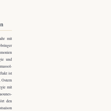
en
jahr mit
ebringer
emonien
gie und
imassol-
akt ist
, Ostern
rgie mit
aounes-
ört den
stsaison